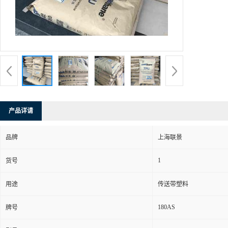
产品详请
品牌
上海联景
1
货号
用途
传送带塑料
180AS
牌号