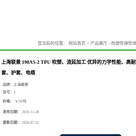
您当前的位置：
网站首页
>
产品展厅
>
热塑性弹性
高耐磨、抗撕裂、手机套、护套、电缆
上海联景 190AS-2 TPU 吹塑、流延加工 优异的力学性能、
套、护套、电缆
品牌：
上海联景
货号：
1
价格：
￥19/吨
发布日期：
2019-11-28
更新日期：
2026-07-31