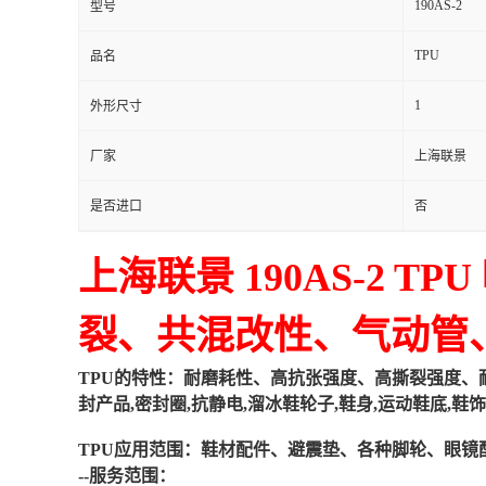
190AS-2
型号
TPU
品名
1
外形尺寸
厂家
上海联景
是否进口
否
上海联景 190AS-2
裂、共混改性、气动管
TPU的特性：耐磨耗性、高抗张强度、高撕裂强度、耐低温
封产品,密封圈,抗静电,溜冰鞋轮子,鞋身,运动鞋底,鞋
TPU应用范围：鞋材配件、避震垫、各种脚轮、眼
--服务范围：