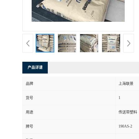
产品详请
品牌
上海联景
1
货号
用途
传送带塑料
190AS-2
牌号