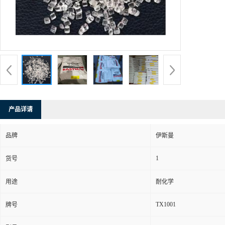
产品详请
品牌
伊斯曼
1
货号
用途
耐化学
TX1001
牌号