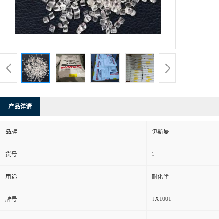
产品详请
品牌
伊斯曼
1
货号
用途
耐化学
TX1001
牌号