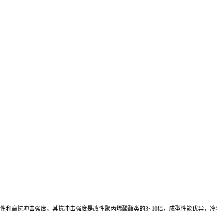
的韧性和高抗冲击强度，其抗冲击强度是改性聚丙烯酸酯类的3~10倍，成型性能优异