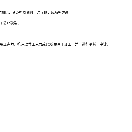
克力相比，其成型周期短，温度低，成品率更高。
助于防止破裂。
用压克力、抗冲改性压克力或PC板更易于加工，并可进行植绒、电镀、