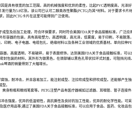
原因是具有很宽的加工范围，高的机械强度和优异的柔性，比起PVC透明度高，光泽
球卡片发行量为5.8亿张。该公司已认可二醇类改性聚酯(PCTG)为其*材料。对于要求卡片
所有要求，因此PCTG卡片在这里可能得到广泛使用。
于成型及后加工处理，符合环保要求，同时符合美国FDA关于食品接触标准，广泛应
杂外形容器的包装，具有高吸塑力，高透明度，高光泽，低雾度，易于印刷，不易脱落
装、印刷、电子电器、电缆包扎、绝缘材料以及各种工业领域的优质基材。单向拉伸P
容器，高度透明，不易破碎，易于表面修饰，达到美国FDA关于食品接触标准，可以应
薄膜作密封包装的材料，其外形为银黑色，在颈部辅以黑色孔带状拉环式封盖，可阻挡光
Dunk啤酒的销量得到了大幅增长。
化学腐蚀，耐冲击，并且容易加工，能注射成型、注拉吹成型和挤吹成型。还能够产生
成型。
、爽身粉瓶和眼线笔套等。PETG注塑产品有医疗器械如过滤器、耳咽管、管子连接
。
性和冲击强度，优异的低温韧性，高抗撕性及良好的加工性能，优异的耐化学性能。可
及医疗用品等;通过了美国FDA关于食品接触标准，可以应用于食品、医药、化妆品