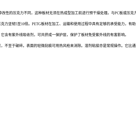
抗冲改性的压克力不同，这种板材无须在热成型加工前进行预干燥处理。与PC板或压
压克力坚韧5至10倍。PETG板材在加工、运输和使用过程中具有足够的承受能力，有
。它含有紫外线吸收剂，可共挤成一保护层，保护了板材免受紫外线的有害影响。
弯，不至于破碎。表面的轻微刮痕可用热风枪来消除。溶剂粘接亦是常规操作。它比通