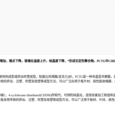
增加，熔点下降，玻璃化温度上升，结晶度下降，*形成无定形聚合物。PCTG中CHD
快热成型或挤出吹塑成型。粘度比丙烯酸(亚克力)好。PCTG是一种非晶型共聚酯
传统的挤出、注塑、吹塑及吸塑等成型方法，可以广泛应用于板片材、高性能收缩膜、
4-cyclohexane dimethanol(CHDM)所取代，可预防结晶化，进而改善
可能采用传统的挤出、注塑、吹塑及吸塑等成型方法，可以广泛用于板材、片材、高性