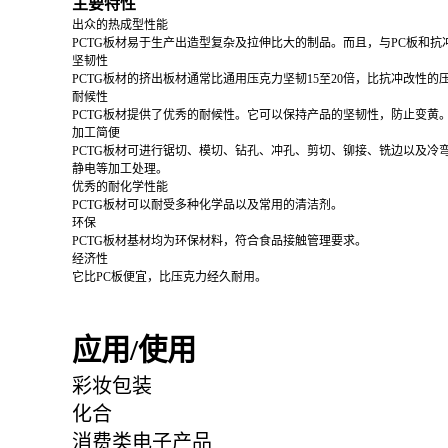
主要特性
出众的热成型性能
PCTG板材易于生产出造型复杂及拉伸比大的制品。而且，与PC板和
坚韧性
PCTG板材的挤出板材通常比通用压克力坚韧15至20倍，比抗冲改性的
耐候性
PCTG板材提供了优秀的耐候性。它可以保持产品的坚韧性，防止变黄
加工简便
PCTG板材可进行锯切、模切、钻孔、冲孔、剪切、铆接、铣边以及冷
静电等加工处理。
优秀的耐化学性能
PCTG板材可以耐受多种化学品以及常用的清洁剂。
环保
PCTG板材基材均为环保材料，符合食品接触管理要求。
经济性
它比PC板便宜，比压克力经久耐用。
应用/使用
彩妆包装
化合
消费类电子产品