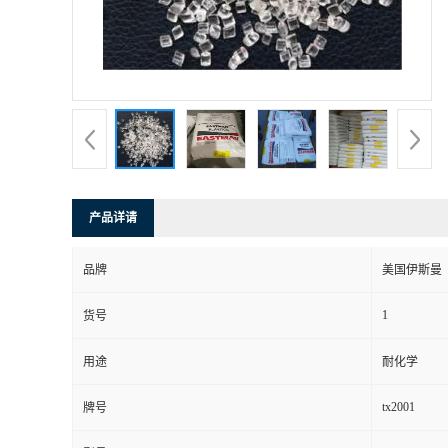
产品详请
品牌
美国伊斯曼
1
货号
用途
耐化学
tx2001
牌号