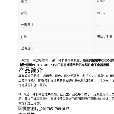
tx2001
型号
PCTG
品名
1
外形尺寸
厂家
美国伊斯曼
是否进口
PCTG 一种透明塑料 ，是一种非晶型共聚酯，
随着共聚物中CHDM的
塑胶原料PCTG tx2001 A150厂家直销通用级汽车部件电子电器用料
产品简介
具有较好的粘性、透明度、颜色、耐化学药剂、和抗应力白化能力。可很
工成型性能*，能够按照设计者的意图进行任意形状的设计，可以采用
行常规的机加工修饰。
PCTG是一种非结晶性共聚酯。在其生产过程中，由于一定数量的乙二醇被1，
品，其加工成型性能*，能够按照设计者的意图进行任意形状的设计，
常规机加工修饰。