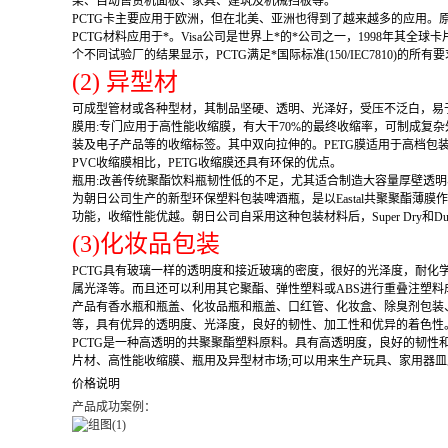
架、自动售货机面板、家具、建筑及机械挡板等。
PCTG卡主要应用于欧洲，但在北美、亚洲也得到了越来越多的应用。
PCTG材料应用于*。Visa公司是世界上*的*公司之一，1998年其全
个不同试验厂的结果显示，PCTG满足*国际标准(150/IEC7810)的
(2) 异型材
可成型管材或各种型材，其制品坚硬、透明、光泽好，受压不泛白，易
膜用:专门应用于高性能收缩膜，有大干70%的最终收缩率，可制成复
装及电子产品等的收缩标签。其中双向拉伸的。PETG膜适用于高档包
PVC收缩膜相比，PETG收缩膜还具有环保的优点。
瓶用:改善传统聚酯饮料瓶韧性低的不足，尤其适合制造大容量厚壁透明
为朝日公司生产的新型环保塑料包装啤酒瓶，是以Eastal共聚聚酯
功能，收缩性能优越。朝日公司自采用这种包装材料后，Super Dry和
(3)化妆品包装
PCTG具有玻璃一样的透明度和接近玻璃的密度，很好的光泽度，耐
属光泽等。而且还可以利用其它聚酯、弹性塑料或ABS进行重叠注塑料
产品有香水瓶和瓶盖、化妆品瓶和瓶盖、口红管、化妆盒、除臭剂包装
等，具有优异的透明度、光泽度，良好的韧性、加工性和优异的着色性
PCTG是一种高透明的共聚聚酯塑料原料。具有高透明度，良好的韧
片材、高性能收缩膜、瓶用及异型材市场;可以用来生产玩具、家用器皿
价格说明
产品成功案例：