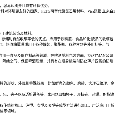
好，容易印刷并且具有环保优势。
材料对环境更友好的国家，PETG可替代聚氯乙烯材料。Visa还指出:来自3
用于建筑装饰及材料。
，存储时自然收缩率低的优点，应用于饮料瓶、食品和化;陵品的收缩包
ET、热收缩薄膜适用于各种罐装，聚酯瓶、各种容器等外用标签。与
用于食品及医疗制品等领域。在啤酒塑料包装方面，EASTMAN公司
线、隔绝空气、保证啤酒质量，并具有在瓶身破裂时防止碎片四溅的防爆
独特的形状、外观和特殊效果，比如鲜亮的颜色、磨砂、大理石纹理、金
件、泵、夹子以及透析设备等。家用器皿如杯子、沙拉碗、盐罐、胡椒罐
采取传统的挤出、注塑、吹塑及吸塑等成型方法进行加工。广泛应用于板
包装等领域。