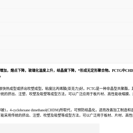
增加，熔点下降，玻璃化温度上升，结晶度下降，*形成无定形聚合物。PCTG中CHD
A
快热成型或挤出吹塑成型。粘度比丙烯酸(亚克力)好。PCTG是一种非晶型共聚酯
传统的挤出、注塑、吹塑及吸塑等成型方法，可以广泛应用于板片材、高性能收缩膜、
4-cyclohexane dimethanol(CHDM)所取代，可预防结晶化，进而改善
可能采用传统的挤出、注塑、吹塑及吸塑等成型方法，可以广泛用于板材、片材、高性