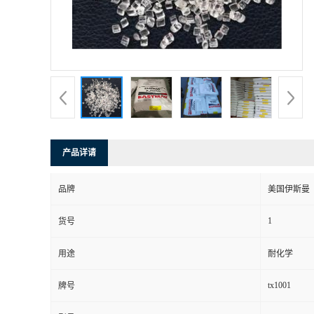
产品详请
品牌
美国伊斯曼
1
货号
用途
耐化学
tx1001
牌号