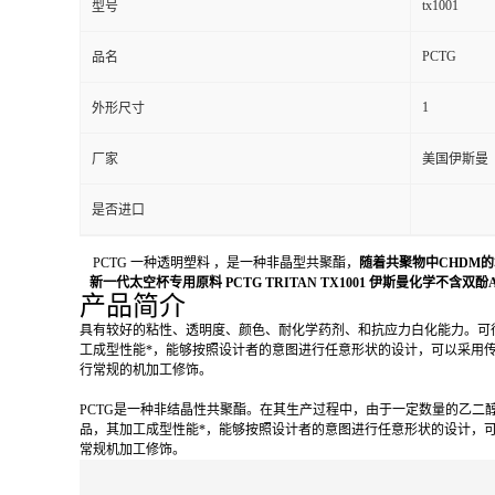
tx1001
型号
PCTG
品名
1
外形尺寸
厂家
美国伊斯曼
是否进口
PCTG 一种透明塑料 ，是一种非晶型共聚酯，
随着共聚物中CHDM的
新一代太空杯专用原料 PCTG TRITAN TX1001 伊斯曼化学不含双酚
产品简介
具有较好的粘性、透明度、颜色、耐化学药剂、和抗应力白化能力。可很
工成型性能*，能够按照设计者的意图进行任意形状的设计，可以采用
行常规的机加工修饰。
PCTG是一种非结晶性共聚酯。在其生产过程中，由于一定数量的乙二醇被1，
品，其加工成型性能*，能够按照设计者的意图进行任意形状的设计，
常规机加工修饰。