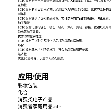
PCTG板材易于生产出造型复杂及拉伸比大的制品。而且，与PC板和
坚韧性
PCTG板材的挤出板材通常比通用压克力坚韧15至20倍，比抗冲改性的
耐候性
PCTG板材提供了优秀的耐候性。它可以保持产品的坚韧性，防止变黄
加工简便
PCTG板材可进行锯切、模切、钻孔、冲孔、剪切、铆接、铣边以及冷
静电等加工处理。
优秀的耐化学性能
PCTG板材可以耐受多种化学品以及常用的清洁剂。
环保
PCTG板材基材均为环保材料，符合食品接触管理要求。
经济性
它比PC板便宜，比压克力经久耐用。
应用/使用
彩妆包装
化合
消费类电子产品
消费者家庭用品-nfc