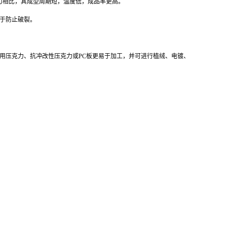
克力相比，其成型周期短，温度低，成品率更高。
助于防止破裂。
用压克力、抗冲改性压克力或PC板更易于加工，并可进行植绒、电镀、