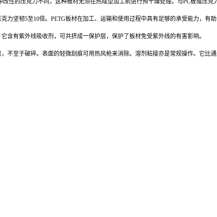
抗冲改性的压克力不同，这种板材无须在热成型加工前进行预干燥处理。与PC板或压
压克力坚韧5至10倍。PETG板材在加工、运输和使用过程中具有足够的承受能力，有
。它含有紫外线吸收剂，可共挤成一保护层，保护了板材免受紫外线的有害影响。
弯，不至于破碎。表面的轻微刮痕可用热风枪来消除。溶剂粘接亦是常规操作。它比通