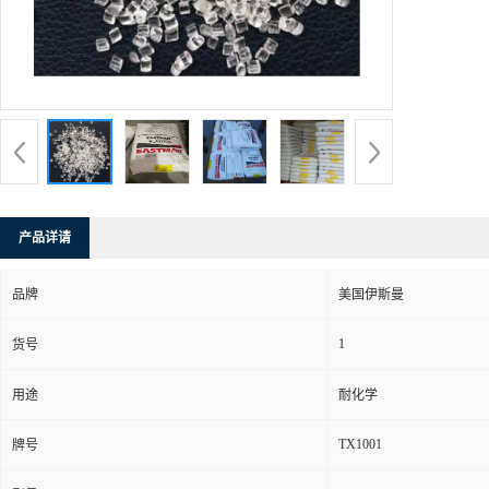
产品详请
品牌
美国伊斯曼
1
货号
用途
耐化学
TX1001
牌号