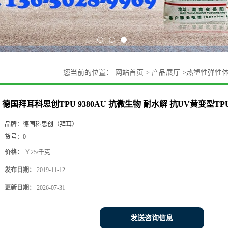
您当前的位置：
网站首页
>
产品展厅
>
热塑性弹性
型TPU原料
德国拜耳科思创TPU 9380AU 抗微生物 耐水解 抗UV黄变型TP
品牌：
德国科思创（拜耳）
货号：
0
价格：
￥25/千克
发布日期：
2019-11-12
更新日期：
2026-07-31
发送咨询信息