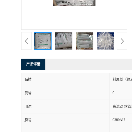
产品详请
品牌
科思创（拜
0
货号
用途
高流动 软管
9380AU
牌号