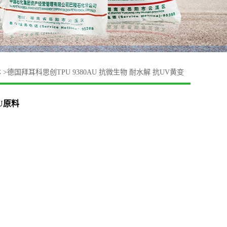
体
>
德国拜耳科思创TPU 9380AU 抗微生物 耐水解 抗UV黄变
U原料