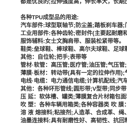
都是优良的;拉伸强度高，伸长率大，长期压
各种TPU成型品的用途:
汽车部件:球型联轴节;防尘盖;踏板刹车器;
工业用部件:各种齿轮;密封件(主要起耐磨和
服饰辅料:女士文胸肩带、服装松紧带等。
鞋类:垒球鞋、棒球鞋、高尔夫球鞋、足球鞋
其他：自位轮;把手;表带等
管材·软管：高压管;医疗管;油压管;气压管
薄膜·板材：转动带(具有一定的拉伸作用);
电线·电缆：电力通信电缆;计算机配线;汽
其他：各种环形管线;圆形带;V型带;同步带
压 延：软体槽、罐类;薄膜复合片材箱包面
吹 塑：各种车辆用箱类;各种容器类 吹 膜
溶 液 熔接料;粘接剂;人造革、合成革、
油墨连接料:具有耐磨性好、高韧性、抗回