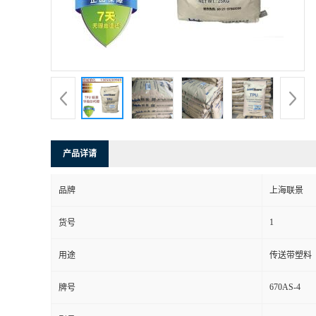
产品详请
品牌
上海联景
1
货号
用途
传送带塑料
670AS-4
牌号