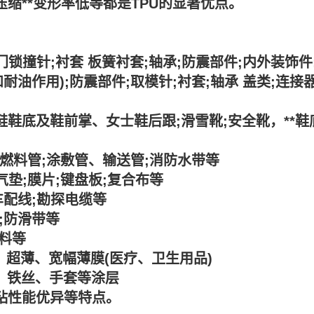
缩**变形率低等都是TPU的显著优点。
门锁撞针;衬套 板簧衬套;轴承;防震部件;内外装饰件
耐油作用);防震部件;取模针;衬套;轴承 盖类;连接
鞋底及鞋前掌、女士鞋后跟;滑雪靴;安全靴，**鞋
;燃料管;涂敷管、输送管;消防水带等
气垫;膜片;键盘板;复合布等
车配线;勘探电缆等
;防滑带等
料等
：超薄、宽幅薄膜(医疗、卫生用品)
绳、铁丝、手套等涂层
粘性能优异等特点。