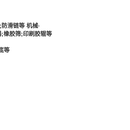
;防滑链等 机械·
器;橡胶筛;印刷胶辊等
底等