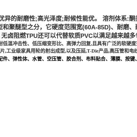
异的耐磨性;高光泽度;耐候性能优。 溶剂体系:酮
型和聚醚型之分，它硬度范围宽(60A-85D)、耐
无卤阻燃TPU还可以代替软质PVC以满足越来越
冲击性、低压缩变形比、高弹力回复,且具有广泛的软硬度范围，从60
饰片,工业级家具用轮的射出成型,以及压延,T-Die产品,高压管和
镜配件、弹性体、水管、空压管、胶合剂、布料贴合、薄膜、按键