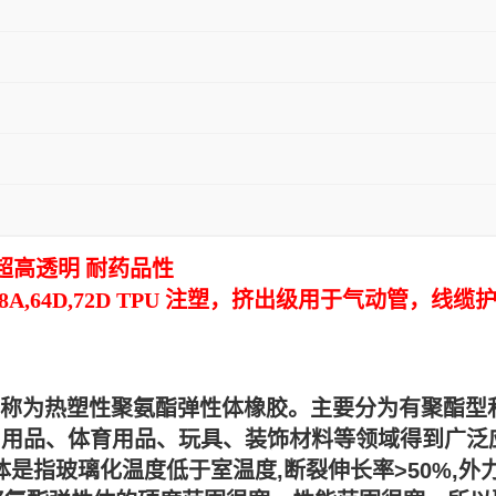
 超高透明 耐药品性
A,95A,98A,64D,72D TPU 注塑，挤出级用于气
ethanes)名称为热塑性聚氨酯弹性体橡胶。主要分为有聚
日用品、体育用品、玩具、装饰材料等领域得到广泛应
体是指玻璃化温度低于室温度,断裂伸长率>50%,