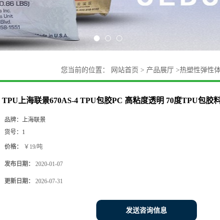
您当前的位置：
网站首页
>
产品展厅
>
热塑性弹性
胶料
TPU上海联景670AS-4 TPU包胶PC 高粘度透明 70度TPU包胶
品牌：
上海联景
货号：
1
价格：
￥19/吨
发布日期：
2020-01-07
更新日期：
2026-07-31
发送咨询信息