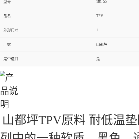
101-55
型号
TPV
品名
1
外形尺寸
厂家
山都坪
是否进口
是
山都坪TPV原料 耐低温
列中的一种软质、黑色、