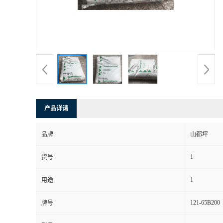
产品详请
品牌
山都坪
1
货号
1
用途
121-65B200
牌号