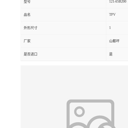
121-65B200
型号
TPV
品名
1
外形尺寸
厂家
山都坪
是否进口
是