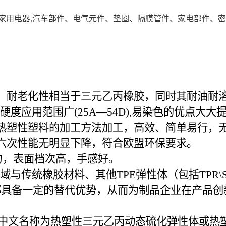
,家用电器,汽车部件、电气元件、垫圈、隔膜管件、家电部件、
、耐老化性相当于三元乙丙橡胶，同时其耐油耐
，软硬度应用范围广(25A—54D),易染色的优点
热塑性塑料的加工方法加工，高效、简单易行，
六次性能无明显下降，符合欧盟环保要求。
量均匀，表面档次高，手感好。
与传统橡胶材料、其他TPE弹性体（包括TPR\SB
都具备一定的替代优势，从而为制品企业在产品创
anizate的简称，中文名称为热塑性三元乙丙动态硫化