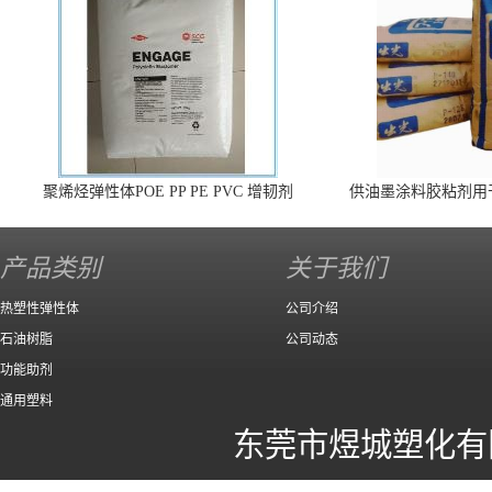
聚烯烃弹性体POE PP PE PVC 增韧剂
供油墨涂料胶粘剂用
140 高效
产品类别
关于我们
热塑性弹性体
公司介绍
石油树脂
公司动态
功能助剂
通用塑料
东莞市煜城塑化有