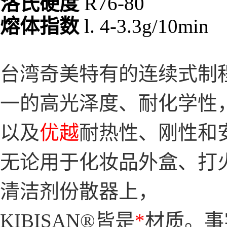
洛氏硬度
R76-80
熔体指数
l. 4-3.3g/10min
台湾奇美特有的连续式制
一的高光泽度、耐化学性
以及
优越
耐热性、刚性和
无论用于化妆品外盒、打
清洁剂份散器上，
KIBISAN®皆是
*
材质。事