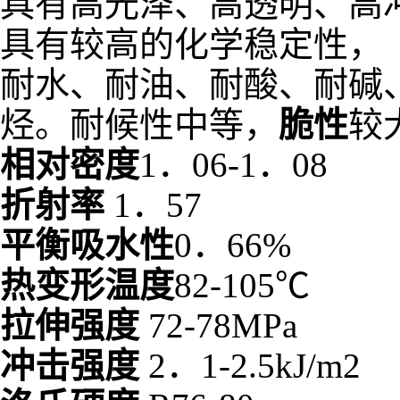
具有高光泽、高透明、高
具有较高的化学稳定性，
耐水、耐油、耐酸、耐碱
烃。耐候性中等，
脆性
较
相对密度
1．06-1．08
折射率
1．57
平衡吸水性
0．66%
热变形温度
82-105℃
拉伸强度
72-78MPa
冲击强度
2．1-2.5kJ/m2