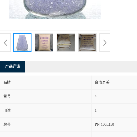
产品详请
品牌
台湾奇美
4
货号
1
用途
PN-106L150
牌号