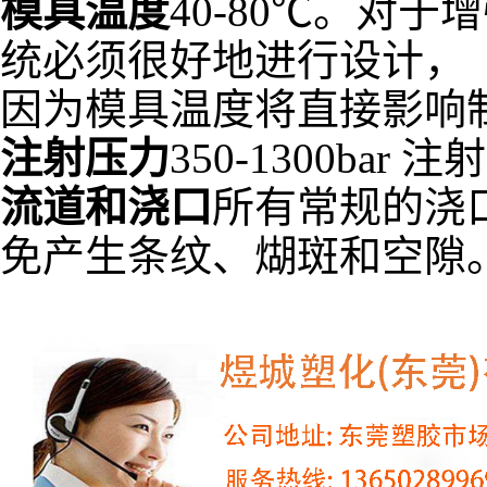
模具温度
40-80℃。对
统必须很好地进行设计，
因为模具温度将直接影响
注射压力
350-1300bar
流道和浇口
所有常规的浇
免产生条纹、煳斑和空隙