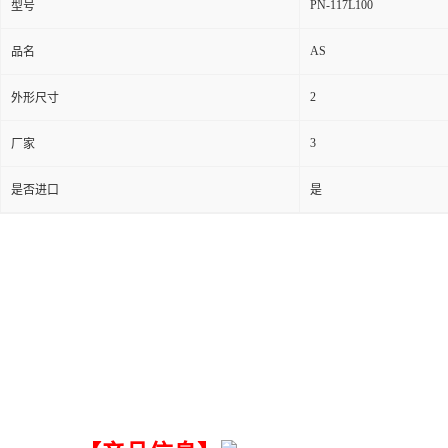
PN-117L100
型号
AS
品名
2
外形尺寸
3
厂家
是否进口
是