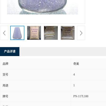
产品详请
品牌
奇美
4
货号
1
用途
PN-117L100
牌号