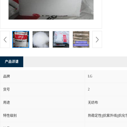
产品详请
LG
品牌
2
货号
用途
无纺布
特性级别
热稳定性|||抗紫外线|||抗化学