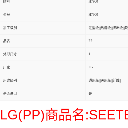
H7900
牌号
H7900
型号
加工级别
注塑级|||热熔级|||挤出级|||吹塑
PP
品名
1
外形尺寸
LG
厂家
用途级别
通用级|||医用级|||纤维|||
是否进口
是
LG(PP)商品名:SEET