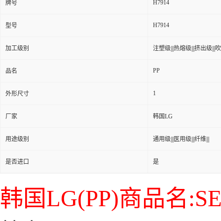
H7914
牌号
H7914
型号
加工级别
注塑级|||热熔级|||挤出级|||吹塑
PP
品名
1
外形尺寸
厂家
韩国LG
用途级别
通用级|||医用级|||纤维|||
是否进口
是
韩国LG(PP)商品名:SE