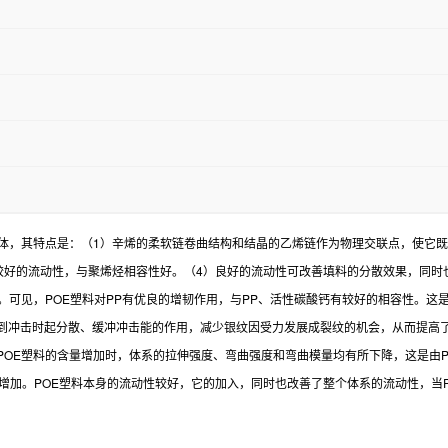
体，其特点是：（1）辛烯的柔软链卷曲结构和结晶的乙烯链作为物理交联点，使它既
较好的流动性，与聚烯烃相容性好。（4）良好的流动性可改善填料的分散效果，同时
。可见，POE塑料对PP有优良的增韧作用，与PP、活性碳酸钙有较好的相容性。这
到冲击时起分散、缓冲冲击能的作用，减少银纹因受力发展成裂纹的机会，从而提高
OE塑料的含量增加时，体系的拉伸强度、弯曲强度和弯曲模量均有所下降，这是由PO
数增加。POE塑料本身的流动性较好，它的加入，同时也改善了整个体系的流动性，当