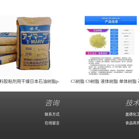
料胶粘剂用干燥日本石油树脂p-
C5树脂 C9树脂 液体树脂 单体树脂
140 高效增粘 全氢化
脂 埃克森 伊士曼 三井 克雷威利 
增粘剂 增稠剂 热熔胶 油墨 涂料 橡
咨询
技
剂
联系方式
盖德化
在线留言
食品商