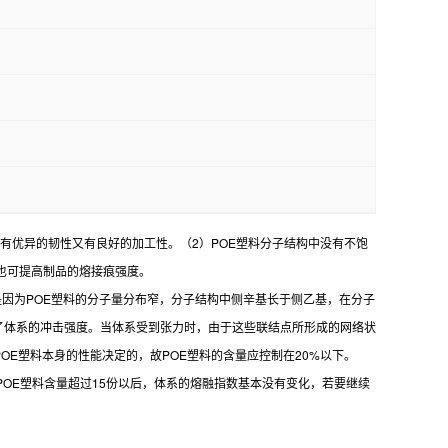
有优异的韧性又有良好的加工性。（2）POE塑料分子结构中没有不饱
也可提高制品的熔接痕强度。
是因为POE塑料的分子量分布窄，分子结构中侧辛基长于侧乙基，在分子
了体系的冲击强度。当体系受到张力时，由于这些联结点所形成的网络状
E塑料本身的性能决定的，故POE塑料的含量应控制在20%以下。
POE塑料含量超过15份以后，体系的熔融指数基本没有变化，若要继续