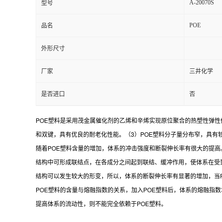
A-20070S
型号
POE
品名
外形尺寸
厂家
三井化学
是否进口
否
POE塑料是采用茂金属催化剂的乙烯和辛烯实现原位聚合的热塑性弹性
和双键，具有优良的耐老化性能。（3）POE塑料分子量分布窄，具有
随着POE塑料含量的增加，体系的冲击强度和断裂伸长率有很大的提高
结构中可形成联结点，在各成分之间起到联结、缓冲作用，使体系在受
结构可以发生较大的形变，所以，体系的断裂伸长率有显著的增加，当P
POE塑料的含量与熔融指数的关系，加入POE塑料后，体系的熔融指
提高体系的流动性，则不能完全依赖于POE塑料。