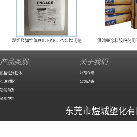
聚烯烃弹性体POE PP PE PVC 增韧剂
供油墨涂料胶粘剂用
140 高效
产品类别
关于我们
热塑性弹性体
公司介绍
石油树脂
公司动态
功能助剂
通用塑料
东莞市煜城塑化有