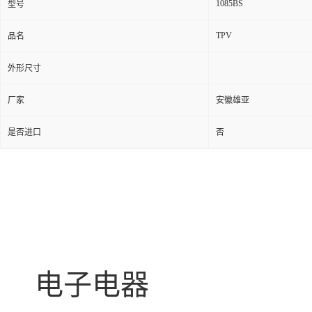
1085BS
型号
TPV
品名
外形尺寸
厂家
安徽雄亚
是否进口
否
电子电器