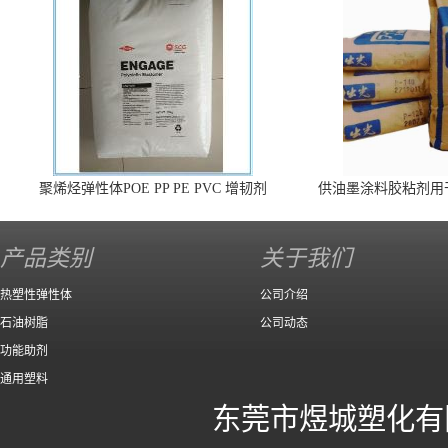
聚烯烃弹性体POE PP PE PVC 增韧剂
供油墨涂料胶粘剂用
140 高效
产品类别
关于我们
热塑性弹性体
公司介绍
石油树脂
公司动态
功能助剂
通用塑料
东莞市煜城塑化有