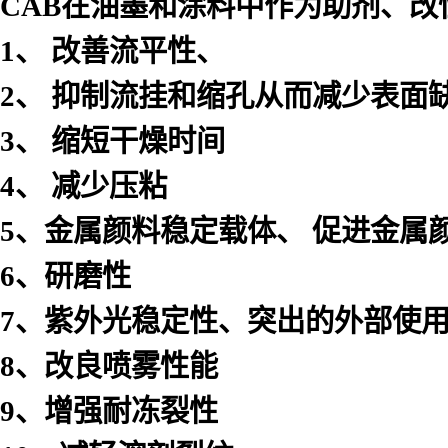
CAB
在油墨和涂料中作为助剂、改
1
、
改善流平性、
2
、
抑制流挂和缩孔从而减少表面
3
、
缩短干燥时间
4
、
减少压粘
5
、金属颜料稳定载体、
促进金属
6
、研磨性
7
、紫外光稳定性、突出的外部使
8
、改良喷雾性能
9
、增强耐冻裂性