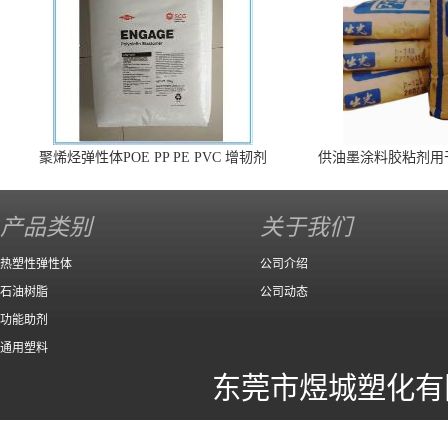
聚烯烃弹性体POE PP PE PVC 增韧剂
供油墨涂料胶粘剂用
140 高效
产品类别
关于我们
热塑性弹性体
公司介绍
石油树脂
公司动态
功能助剂
通用塑料
东莞市煜城塑化有