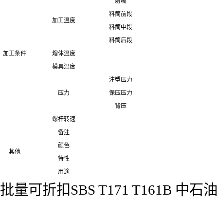
射嘴
料筒前段
加工温度
料筒中段
料筒后段
加工条件
熔体温度
模具温度
注塑压力
压力
保压压力
背压
螺杆转速
备注
颜色
其他
特性
用途
批量可折扣SBS T171 T161B 中