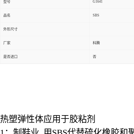
G1641
型号
SBS
品名
外形尺寸
厂家
科腾
是否进口
否
热塑弹性体应用于胶粘剂
1：制鞋业
用SBS代替硫化橡胶和