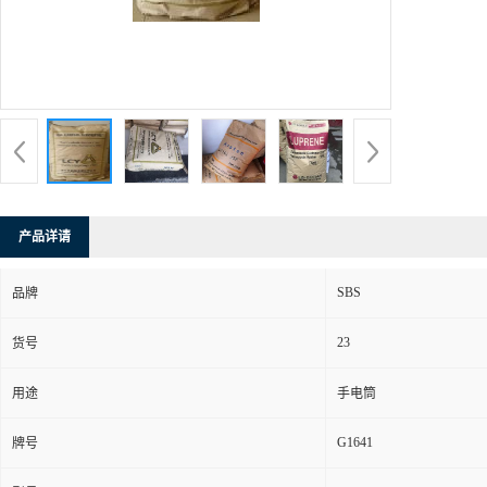
产品详请
SBS
品牌
23
货号
用途
手电筒
G1641
牌号