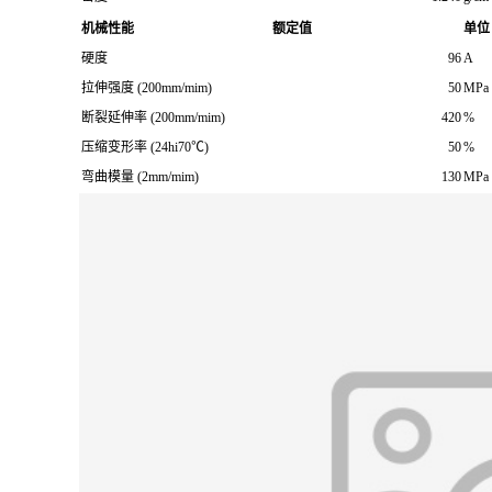
机械性能
额定值
单位
硬度
96
A
拉伸强度 (200mm/mim)
50
MPa
断裂延伸率 (200mm/mim)
420
%
压缩变形率 (24hi70℃)
50
%
弯曲模量 (2mm/mim)
130
MPa