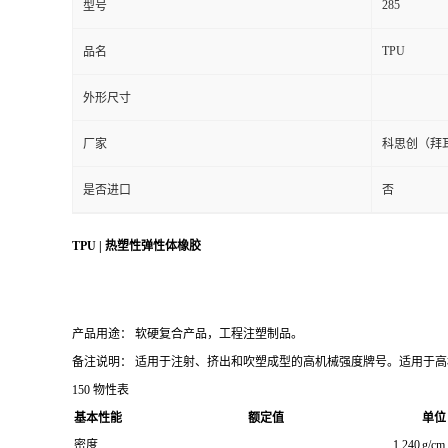
285
型号
TPU
品名
外形尺寸
厂家
科思创（拜
是否进口
否
TPU | 热塑性弹性体橡胶
产品用途： 软硬复合产品，工程注塑制品。
备注说明： 适用于注射、挤出和吹塑成型的高机械强度牌号。适用于
150 物性表
基本性能
额定值
单位
密度
1.240
g/cm