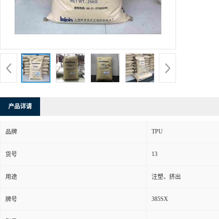
产品详请
TPU
品牌
13
货号
用途
注塑、挤出
385SX
牌号