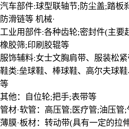
汽车部件:球型联轴节;防尘盖;踏板刹
防滑链等 机械·
工业用部件:各种齿轮;密封件(主要起
橡胶筛;印刷胶辊等
服饰辅料:女士文胸肩带、服装松紧
鞋类:垒球鞋、棒球鞋、高尔夫球鞋
等
其他：自位轮;把手;表带等
管材·软管：高压管;医疗管;油压管
薄膜·板材：转动带(具有一定的拉伸