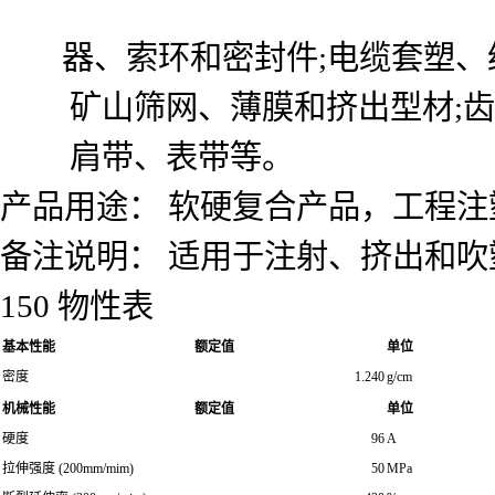
器、索环和密封件;电缆套塑、
矿山筛网、薄膜和挤出型材;齿
肩带、表带等。
产品用途： 软硬复合产品，工程注
备注说明： 适用于注射、挤出和
150 物性表
基本性能
额定值
单位
密度
1.240
g/cm
机械性能
额定值
单位
硬度
96
A
拉伸强度 (200mm/mim)
50
MPa