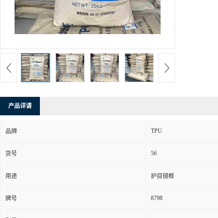
产品详请
TPU
品牌
56
货号
用途
护目镜框
8798
牌号