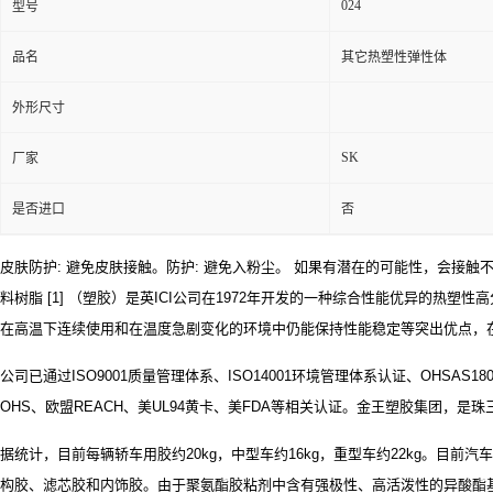
024
型号
品名
其它热塑性弹性体
外形尺寸
SK
厂家
是否进口
否
皮肤防护: 避免皮肤接触。防护: 避免入粉尘。 如果有潜在的可能性，会
料树脂 [1] （塑胶）是英ICI公司在1972年开发的一种综合性能优异
在高温下连续使用和在温度急剧变化的环境中仍能保持性能稳定等突出优点，
公司已通过ISO9001质量管理体系、ISO14001环境管理体系认证、OHSA
OHS、欧盟REACH、美UL94黄卡、美FDA等相关认证。金王塑胶集团
据统计，目前每辆轿车用胶约20kg，中型车约16kg，重型车约22kg。目前
构胶、滤芯胶和内饰胶。由于聚氨酯胶粘剂中含有强极性、高活泼性的异酸酯