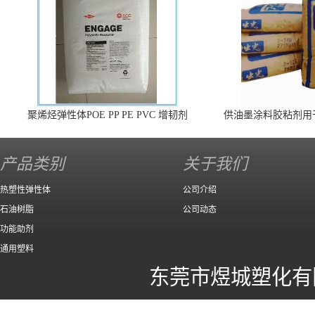
聚烯烃弹性体POE PP PE PVC 增韧剂
供油墨涂料胶粘剂用
140 高效
产品类别
关于我们
热塑性弹性体
公司介绍
石油树脂
公司动态
功能助剂
通用塑料
东莞市煜城塑化有