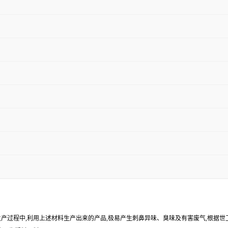
等生产过程中,利用上述材料生产出来的产品,极易产生刺鼻异味、臭味及有害废气,根据