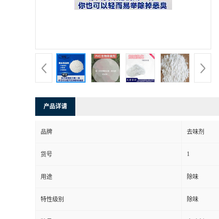
产品详请
品牌
去味剂
1
货号
用途
除味
特性级别
除味