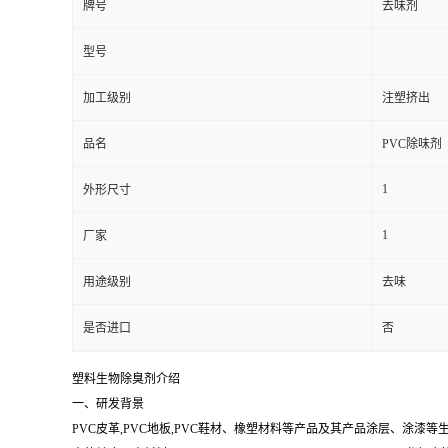
牌号
去味剂
型号
加工级别
注塑挤出
品名
PVC除味剂
1
外形尺寸
1
厂家
用途级别
去味
是否进口
否
塑料生物除臭剂介绍
一、研发背景
PVC皮革,PVC地板,PVC鞋材、橡塑材料等产品及其产品涂层、涂漆