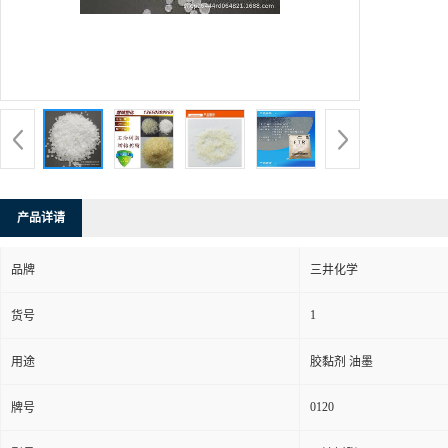
产品详请
品牌
三井化学
1
货号
用途
胶黏剂 油墨
0120
牌号