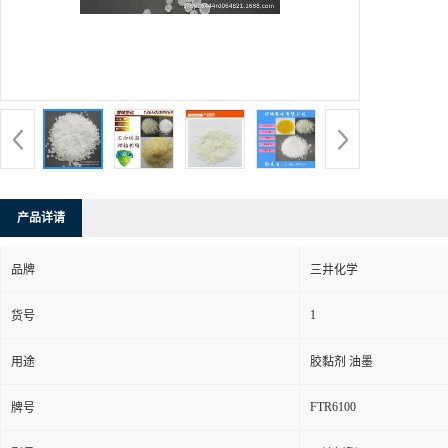
产品详请
品牌
三井化学
1
货号
用途
胶黏剂 油墨
FTR6100
牌号