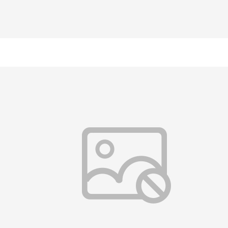
日本三井化学石油树脂FTR6100 芳香族增粘树脂 无色透明OCA光学胶碳带
产品名称：石油树脂 产品牌号：FTR-6100/FTR-6110/FTR-2140/FTR-0150/FTR-6125