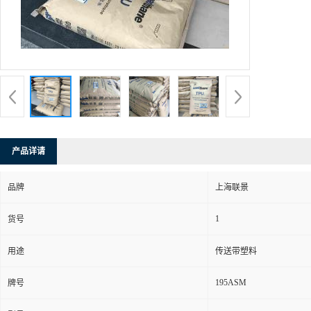
产品详请
品牌
上海联景
1
货号
用途
传送带塑料
195ASM
牌号