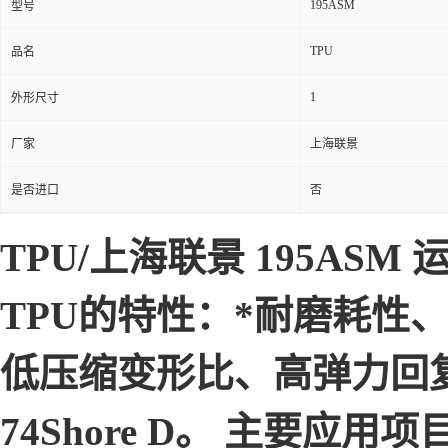
195ASM
型号
TPU
品名
1
外形尺寸
厂家
上海联景
是否进口
否
TPU/上海联景 195AS
TPU的特性：*耐磨耗性
低压缩变形比、高弹力回复,
74Shore D。 主要应