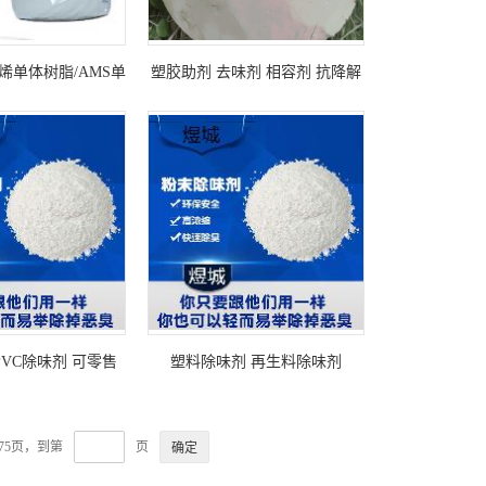
烯单体树脂/AMS单
塑胶助剂 去味剂 相容剂 抗降解
克雷威利/W-100
剂 止滑剂 增粘剂 耐刮剂 增韧剂
雾面剂 分散剂 阻燃剂
PVC除味剂 可零售
塑料除味剂 再生料除味剂
 PVC除臭剂
PVC、PP、PE除味剂 除臭剂 遮
味
075页，到第
页