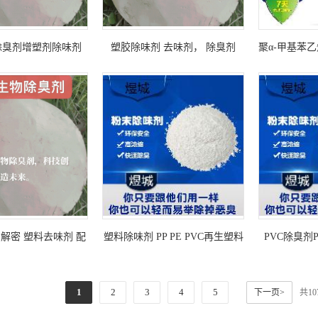
除臭剂增塑剂除味剂
塑胶除味剂 去味剂， 除臭剂
聚α-甲基苯乙
人造革脚垫除异味免费
等。有液体和粉体两种，粉体添
体树脂/美国
取样
加比例千分之二左右。
解密 塑料去味剂 配
塑料除味剂 PP PE PVC再生塑料
PVC除臭剂
剂 成分还原 成分检
除味剂 塑胶除味剂 高效环保
1kg
测
1
2
3
4
5
下一页>
共1