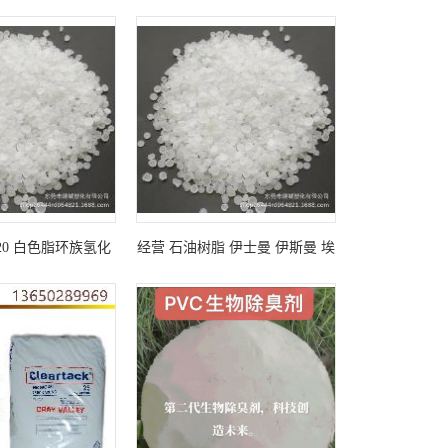
埃克森 伊士曼 三井
增加产品粘结度
粘树脂 增粘剂 增稠
墨 涂料 橡胶 胶黏
剂
20 白色脂环族氢化
经营 石油树脂 伊士曼 伊斯曼 埃
增强多种胶粘聚合物
克森 萜烯树脂 单体树脂 C9C5树
脂 松香树脂 氢化石油树脂