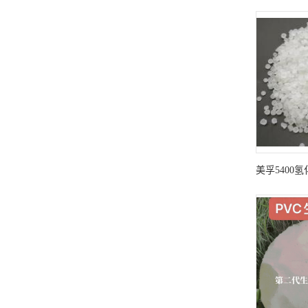
美孚5400
用于