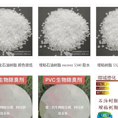
韧剂
油树脂p-140 高效增粘 全氢化
脂 石油树脂 
克雷威利 增
剂 热熔胶 油
氢化石油树脂 颜色很低
增粘石油树脂 escorez 5340 胶水
增粘树脂 53
增强多种胶黏性
助剂 增加产品粘结度 埃克森
树脂 用于