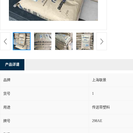
产品详请
品牌
上海联景
1
货号
用途
传送带塑料
298AE
牌号