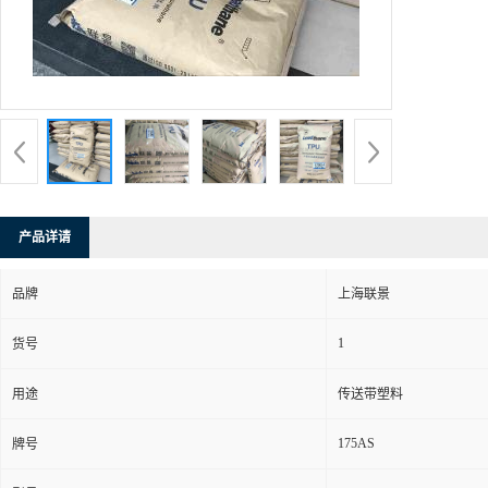
产品详请
品牌
上海联景
1
货号
用途
传送带塑料
175AS
牌号