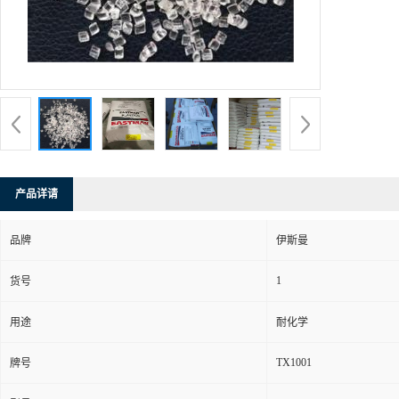
产品详请
品牌
伊斯曼
1
货号
用途
耐化学
TX1001
牌号