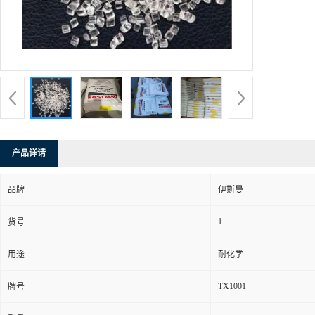
产品详请
品牌
伊斯曼
1
货号
用途
耐化学
TX1001
牌号