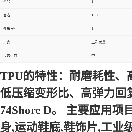
1
型号
TPU
品名
1
外形尺寸
厂家
上海联景
是否进口
否
TPU的特性：耐磨耗性
低压缩变形比、高弹力回复,
74Shore D。 主要应
身,运动鞋底,鞋饰片,工业级