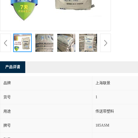
产品详请
品牌
上海联景
1
货号
用途
传送带塑料
185ASM
牌号