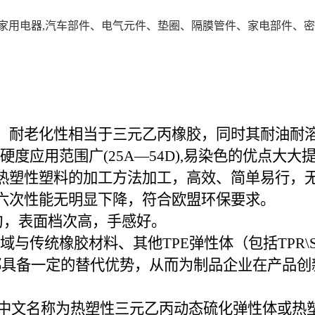
,家用电器,汽车部件、电气元件、垫圈、隔膜管件、家电部件、
、耐老化性相当于三元乙丙橡胶，同时其耐油耐
，软硬度应用范围广(25A—54D),易染色的优点
热塑性塑料的加工方法加工，高效、简单易行，
六次性能无明显下降，符合欧盟环保要求。
量均匀，表面档次高，手感好。
与传统橡胶材料、其他TPE弹性体（包括TPR\SB
都具备一定的替代优势，从而为制品企业在产品创
anizate的简称，中文名称为热塑性三元乙丙动态硫化