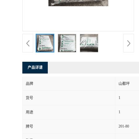
产品详请
品牌
山都坪
1
货号
1
用途
201-80
牌号