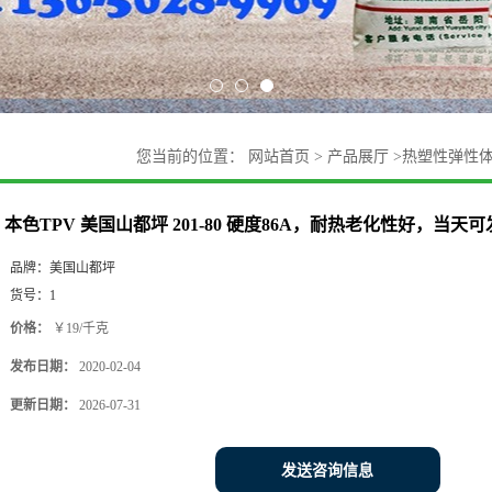
您当前的位置：
网站首页
>
产品展厅
>
热塑性弹性
天可发货
本色TPV 美国山都坪 201-80 硬度86A，耐热老化性好，当天
品牌：
美国山都坪
货号：
1
价格：
￥19/千克
发布日期：
2020-02-04
更新日期：
2026-07-31
发送咨询信息