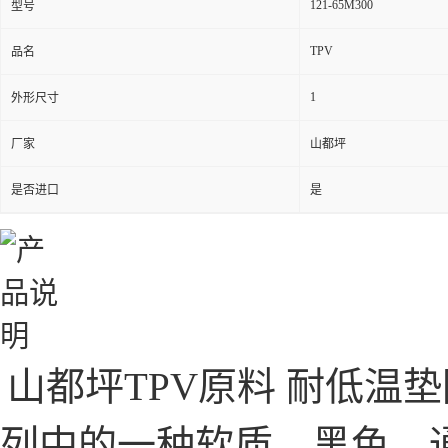
121-65M300
型号
TPV
品名
1
外形尺寸
厂家
山都坪
是否进口
是
山都坪TPV原料 耐低温
列中的一种软质、黑色、