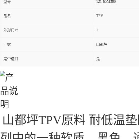
121-65M300
型号
TPV
品名
1
外形尺寸
厂家
山都坪
是否进口
是
山都坪TPV原料 耐低温
列中的一种软质、黑色、