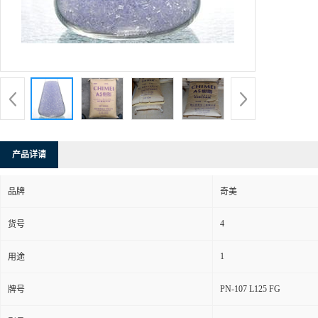
产品详请
品牌
奇美
4
货号
1
用途
PN-107 L125 FG
牌号