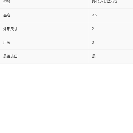
PN-107 L125 FG
型号
AS
品名
2
外形尺寸
3
厂家
是否进口
是
产品介绍