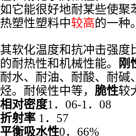
如它能很好地耐某些使聚
热塑性塑料中
较高
的一种
其软化温度和抗冲击强度
的耐热性和机械性能。
刚
耐水、耐油、耐酸、耐碱
烃。耐候性中等，
脆性
较
相对密度
1．06-1．08
折射率
1．57
平衡吸水性
0．66%