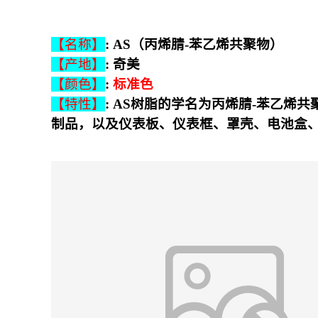
【名称】
: AS（丙烯腈-苯乙烯共聚物）
【产地】
: 奇美
【颜色】
:
标准色
【特性】
:
AS树脂的学名为丙烯腈-苯乙烯
制品，以及仪表板、仪表框、罩壳、电池盒