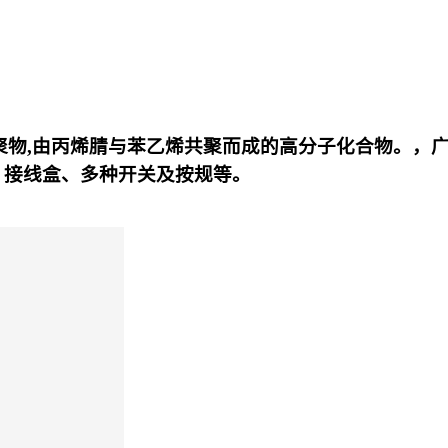
共聚物,由丙烯腈与苯乙烯共聚而成的高分子化合物。，
、接线盒、多种开关及按规等。