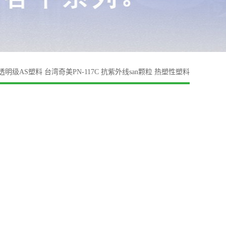
透明级AS塑料 台湾奇美PN-117C 抗紫外线san颗粒 热塑性塑料