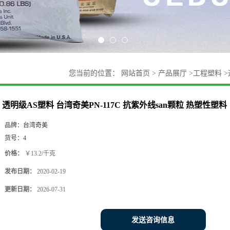
您当前的位置：
网站首页
>
产品展厅
>
工程塑料
>
透明级AS塑料 台湾奇美PN-117C 抗紫外线san颗粒 热塑性塑料
品牌：
台湾奇美
货号：
4
价格：
￥13.2/千克
发布日期：
2020-02-19
更新日期：
2026-07-31
发送咨询信息