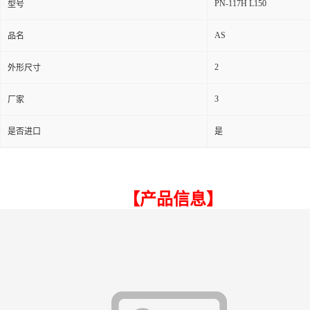
PN-117H L150
型号
AS
品名
2
外形尺寸
3
厂家
是否进口
是
【产品信息】