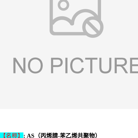
【名称】
: AS（丙烯腈-苯乙烯共聚物）