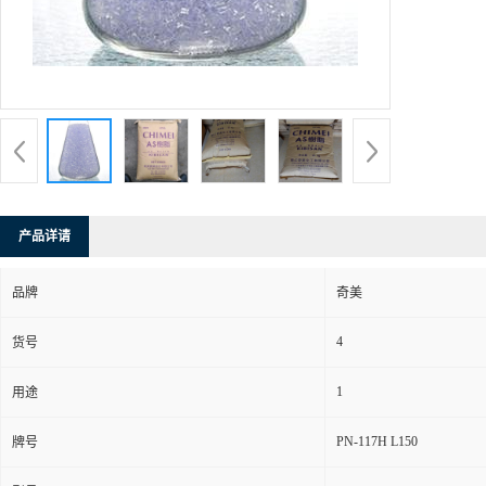
产品详请
品牌
奇美
4
货号
1
用途
PN-117H L150
牌号