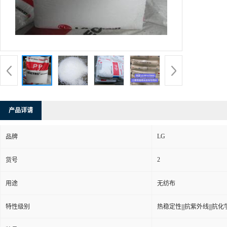
产品详请
LG
品牌
2
货号
用途
无纺布
特性级别
热稳定性|||抗紫外线|||抗化学