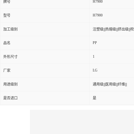
H7900
牌号
H7900
型号
加工级别
注塑级|||热熔级|||挤出级|||吹塑
PP
品名
1
外形尺寸
LG
厂家
用途级别
通用级|||医用级|||纤维|||
是否进口
是