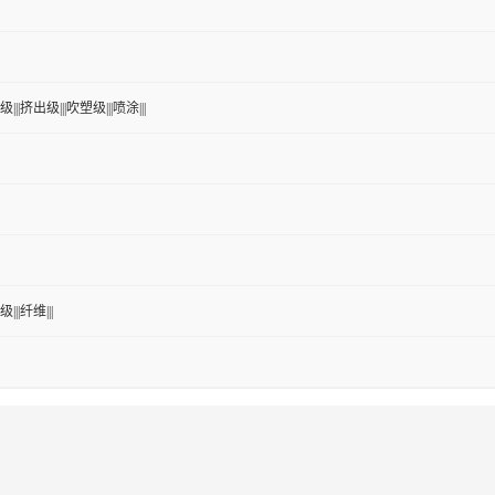
|||挤出级|||吹塑级|||喷涂|||
|||纤维|||