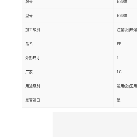
H7900
牌号
H7900
型号
加工级别
注塑级|||热熔级
PP
品名
1
外形尺寸
LG
厂家
用途级别
通用级|||医用级
是否进口
是