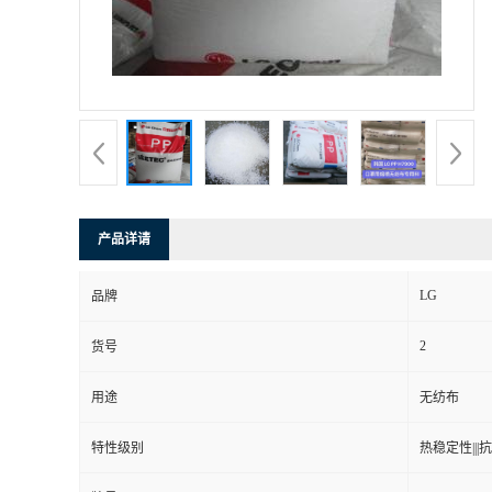
产品详请
LG
品牌
2
货号
用途
无纺布
特性级别
热稳定性|||抗