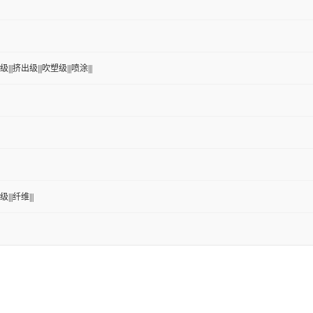
|||挤出级|||吹塑级|||喷涂|||
|||纤维|||