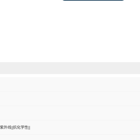
紫外线|||抗化学性|||