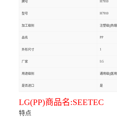
H7910
牌号
H7910
型号
加工级别
注塑级|||热熔级
PP
品名
1
外形尺寸
LG
厂家
用途级别
通用级|||医用级
是否进口
是
LG(PP)商品名:SEETEC
特点