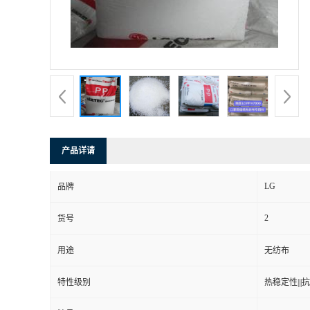
产品详请
LG
品牌
2
货号
用途
无纺布
特性级别
热稳定性|||抗