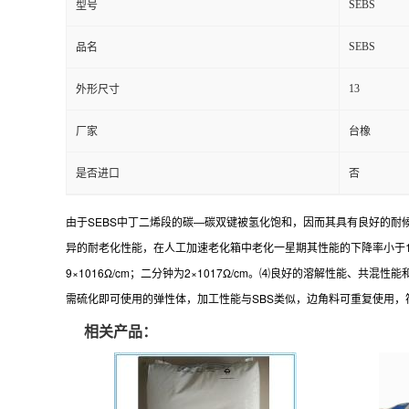
SEBS
型号
SEBS
品名
13
外形尺寸
厂家
台橡
是否进口
否
由于SEBS中丁二烯段的碳—碳双键被氢化饱和，因而其具有良好的耐
异的耐老化性能，在人工加速老化箱中老化一星期其性能的下降率小于10%，
9×1016Ω/cm；二分钟为2×1017Ω/cm。⑷良好的溶解性能
需硫化即可使用的弹性体，加工性能与SBS类似，边角料可重复使用，符
相关产品：