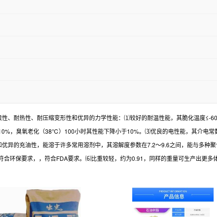
候性、耐热性、耐压缩变形性和优异的力学性能：⑴较好的耐温性能，其脆化温度≤-60
臭氧老化（38℃）100小时其性能下降小于10%。⑶优良的电性能，其介电常数在一千赫
、共混性能和优异的充油性，能溶于许多常用溶剂中，其溶解度参数在7.2～9.6之间，能
合环保要求，，符合FDA要求。⑹比重较轻，约为0.91，同样的重量可生产出更多