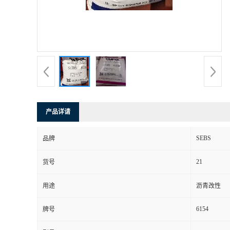
产品详请
SEBS
品牌
21
货号
用途
沥青改性
6154
牌号