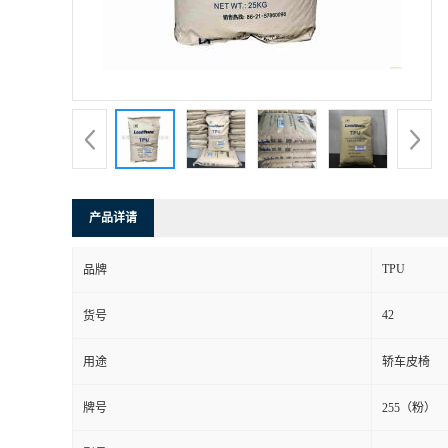
产品详请
TPU
品牌
42
货号
用途
轿车皮椅
牌号
255（粉）