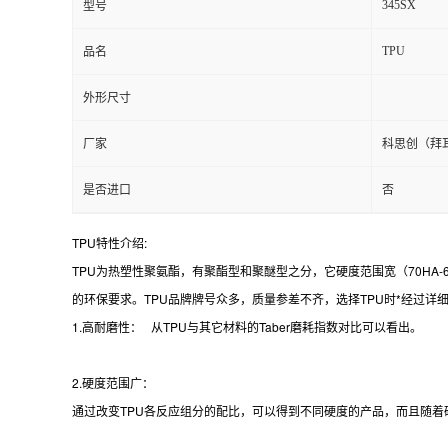
345SX
型号
TPU
品名
外形尺寸
厂家
科思创（拜
是否进口
否
TPU特性介绍:
TPU为热塑性聚氨酯，有聚酯型和聚醚型之分，它硬度范围宽（70HA
的环保要求。TPU品牌牌号众多，质量参差不齐，选择TPU时*经过详
1
.高耐磨性： 从TPU与其它材料的Taber磨耗指数对比可以看出。
2.硬度范围广
：
通过改变TPU各反应组分的配比，可以得到不同硬度的产品，而且随