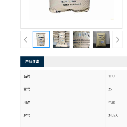
产品详请
TPU
品牌
25
货号
用途
电线
345SX
牌号