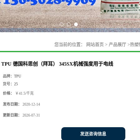
您当前的位置：
网站首页
>
产品展厅
>
热塑
TPU 德国科思创（拜耳） 345SX机械强度用于电线
品牌：
TPU
货号：
25
价格：
￥41.5/千克
发布日期：
2020-12-14
更新日期：
2026-07-31
发送咨询信息