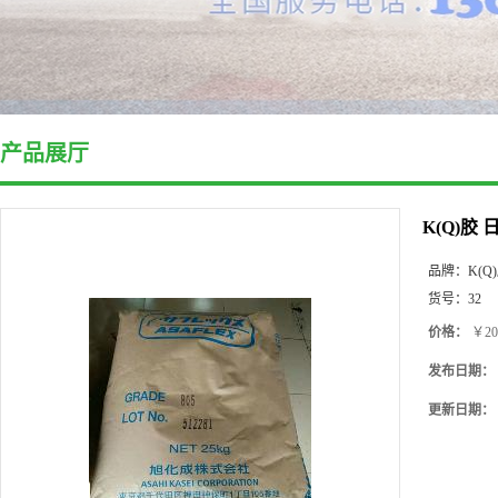
产品展厅
K(Q)胶
品牌：
K(Q
货号：
32
价格：
￥20
发布日期：
更新日期：