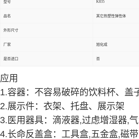
K835
型号
品名
其它热塑性弹性体
外形尺寸
厂家
旭化成
是否进口
否
应用
1.容器：不容易破碎的饮料杯、盖
2.展示件：衣架、托盘、展示架
3.医用器具：滴液器,过虑增湿器,
4.长命反盖盒：工具盒,五金盒,磁