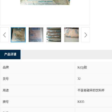
产品详请
品牌
K(Q)胶
32
货号
用途
不容易破碎的饮料杯
K835
牌号