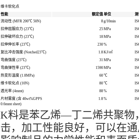
维卡软化点
性能
额定值
单位
测
流动性 (MFR 200℃ 50N)
8
g/10min
IS
拉伸屈服应力 (23℃)
25
MPa
IS
拉伸破坏应力 (23℃)
18
MPa
IS
拉伸伸长率 (23℃)
230
%
IS
复比冲击强度 (Notched23℃)
1.8
KJ/㎡
IS
弯曲强度 (23℃)
31
MPa
IS
弯曲弹性率 (23℃)
1590
MPa
IS
热变形温度 (1.8MPa)
60
℃
IS
维卡软化点 (10N)
80
℃
IS
透光率 (4mmt)
88
%
IS
片材雾度 (含 40wt%GPPS
1.8
%
IS
0.6mmt sheet)
K料是苯乙烯—丁二烯共聚物
击，加工性能良好，可以在通