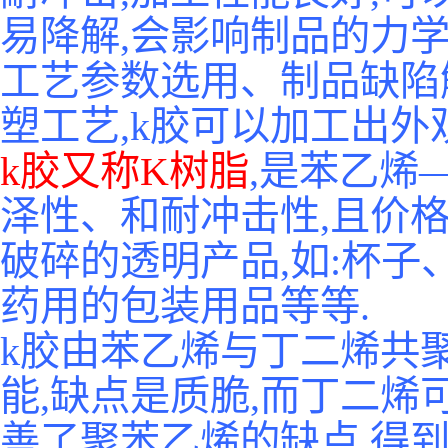
易降解,会影响制品的力
工艺参数选用、制品缺陷解
塑工艺,k胶可以加工出外
k胶又称K树脂
,是苯乙烯
泽性、和耐冲击性,且价格
破碎的透明产品,如:杯
药用的包装用品等等.
k胶由苯乙烯与丁二烯共
能,缺点是质脆,而丁二烯
善了聚苯乙烯的缺点,得