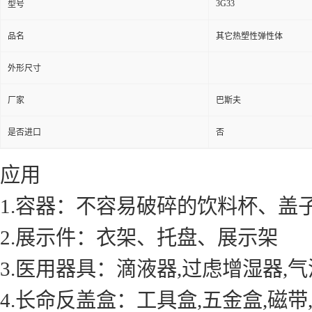
3G33
型号
品名
其它热塑性弹性体
外形尺寸
厂家
巴斯夫
是否进口
否
应用
1.容器：不容易破碎的饮料杯、盖
2.展示件：衣架、托盘、展示架
3.医用器具：滴液器,过虑增湿器,
4.长命反盖盒：工具盒,五金盒,磁