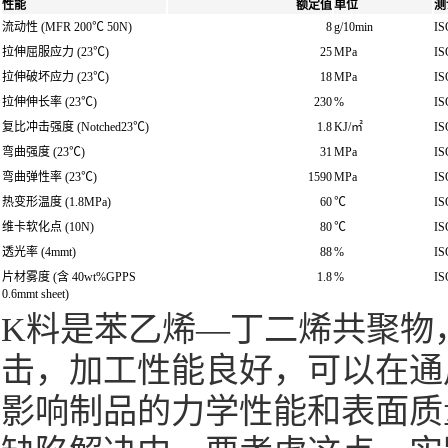
性能
额定值
单位
测
流动性 (MFR 200℃ 50N)
8
g/10min
IS
拉伸屈服应力 (23℃)
25
MPa
IS
拉伸破坏应力 (23℃)
18
MPa
IS
拉伸伸长率 (23℃)
230
%
IS
复比冲击强度 (Notched23℃)
1.8
KJ/㎡
IS
弯曲强度 (23℃)
31
MPa
IS
弯曲弹性率 (23℃)
1590
MPa
IS
热变形温度 (1.8MPa)
60
℃
IS
维卡软化点 (10N)
80
℃
IS
透光率 (4mmt)
88
%
IS
片材雾度 (含 40wt%GPPS
1.8
%
IS
0.6mmt sheet)
K料是苯乙烯—丁二烯共聚物
击，加工性能良好，可以在通
影响制品的力学性能和表面质