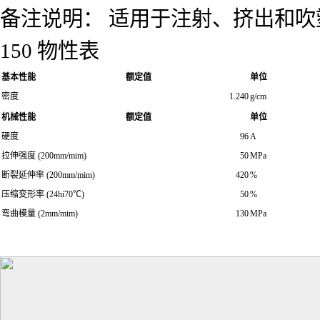
备注说明： 适用于注射、挤出和
150 物性表
基本性能
额定值
单位
密度
1.240
g/cm
机械性能
额定值
单位
硬度
96
A
拉伸强度 (200mm/mim)
50
MPa
断裂延伸率 (200mm/mim)
420
%
压缩变形率 (24hi70℃)
50
%
弯曲模量 (2mm/mim)
130
MPa