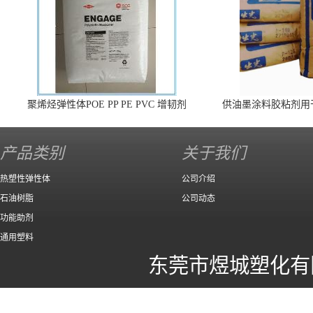
聚烯烃弹性体POE PP PE PVC 增韧剂
供油墨涂料胶粘剂用
140 高效
产品类别
关于我们
热塑性弹性体
公司介绍
石油树脂
公司动态
功能助剂
通用塑料
东莞市煜城塑化有