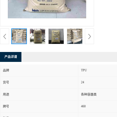
产品详请
TPU
品牌
24
货号
用途
各种容器类
460
牌号