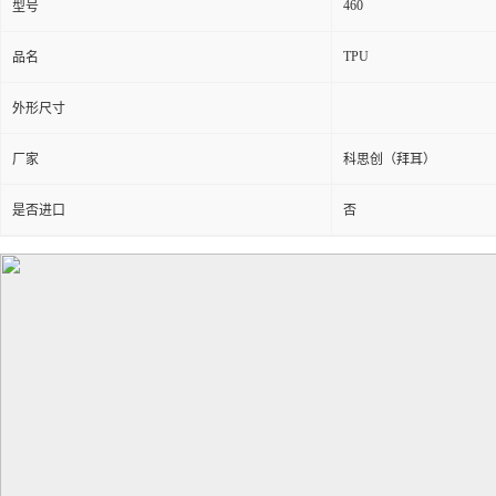
460
型号
TPU
品名
外形尺寸
厂家
科思创（拜耳）
是否进口
否