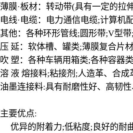
薄膜·板材：转动带(具有一定的拉伸
电线·电缆：电力通信电缆;计算机配
其他：各种环形管线;圆形带;V型带
压 延：软体槽、罐类;薄膜复合片
吹 塑：各种车辆用箱类;各种容器类
溶 液 熔接料;粘接剂;人造革、合
油墨连接料:具有耐磨性好、高韧
主要优点:
优异的附着力;低粘度;良好的耐曲